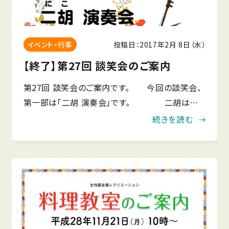
投稿日：2017年2月 8日（水）
イベント・行事
【終了】第27回 談笑会のご案内
第27回 談笑会のご案内です。 今回の談笑会、
第一部は「二胡 演奏会」です。 二胡は中
国の伝統的な弦楽器の一種で、2本の弦とその間に
続きを読む
挟んだ弓で弾きます。 町内会にお住まいの青木さ
ん父娘デュオが