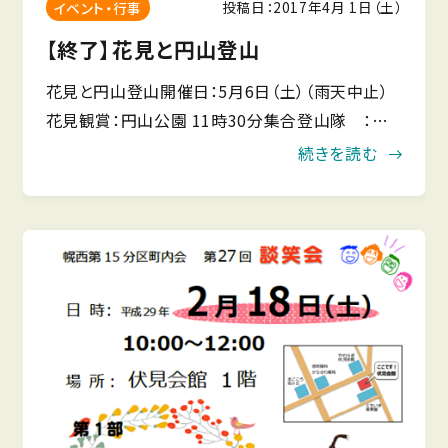
投稿日：2017年4月 1日（土）
イベント・行事
【終了】花見と円山登山
花見と円山登山開催日：5月6日（土）（雨天中止）
花見観賞：円山公園 11時30分集合登山隊 ：伏
見公園 9時出発 ※円山動物園登山
続きを読む
入口 9時45分出発※円山動物園登山入口現地集
合可。※軽服装